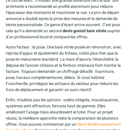
Le cas de Marc : il voulait une grande ouverture vers le sud. Son
architecte a recommandé un profilé aluminium pour réduire
l’épaisseur des montants et maximiser la vue. Le prix de départ
annoncé a doublé après la prise des mesures et la demande de
teinte personnalisée. Ce genre d’écart arrive souvent. C’est pour
cela qu’il a demandé un second
devis gratuit baie vitrée
auprès
d’un professionnel local et comparé les offres.
Autre facteur : la pose. Une baie vitrée posée en rénovation, avec
reprise d’appui et ajustement du linteau, coûte plus cher que la
pose en menuiserie standard. La main-d’œuvre, l’étanchéité, la
dépose de l’ancien châssis et la finition intérieure font monter la
facture. Toujours demander un chiffrage détaillé : fourniture,
pose, travaux complémentaires, délais. Si vous habitez
Francheville, privilégiez les artisans du secteur pour réduire les
frais de déplacement et garantir un suivi réactif.
Enfin, n’oubliez pas les options : volets intégrés, moustiquaires,
systèmes anti-effraction, ferrures haut de gamme. Elles
améliorent l’usage mais alourdissent le total. Pour un projet
réussi, la meilleure approche reste la comparaison de plusieurs
offres. Vous pouvez commencer par un
devis fenêtre aluminium