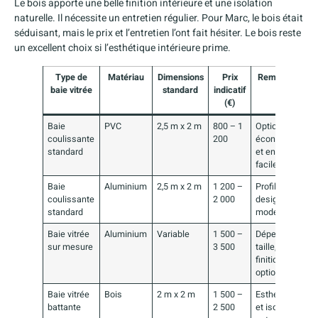
Le bois apporte une belle finition intérieure et une isolation
naturelle. Il nécessite un entretien régulier. Pour Marc, le bois était
séduisant, mais le prix et l’entretien l’ont fait hésiter. Le bois reste
un excellent choix si l’esthétique intérieure prime.
Type de
Matériau
Dimensions
Prix
Remarques
baie vitrée
standard
indicatif
(€)
Baie
PVC
2,5 m x 2 m
800 – 1
Option
coulissante
200
économique
standard
et entretien
facile
Baie
Aluminium
2,5 m x 2 m
1 200 –
Profils fins,
coulissante
2 000
design
standard
moderne
Baie vitrée
Aluminium
Variable
1 500 –
Dépend
sur mesure
3 500
taille,
finitions et
options
Baie vitrée
Bois
2 m x 2 m
1 500 –
Esthétique
battante
2 500
et isolation