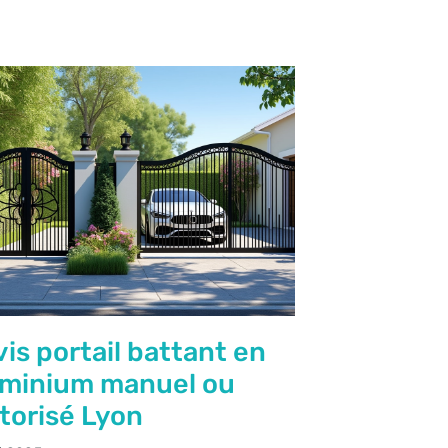
is portail battant en
uminium manuel ou
torisé Lyon