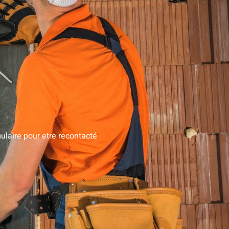
laire pour etre recontacté