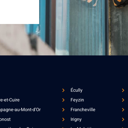
Écully
re-et-Cuire
Feyzin
pagne-au-Mont-d’Or
Francheville
onost
Irigny