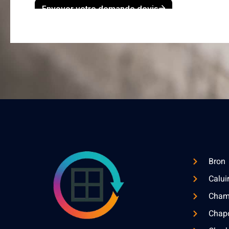
Bron
Calui
Cham
Chap