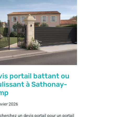
is portail battant ou
lissant à Sathonay-
mp
nvier 2026
cherchez un devis portail pour un portail