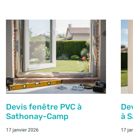
Devis fenêtre PVC à
De
Sathonay-Camp
à 
17 janvier 2026
17 ja