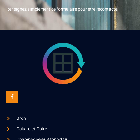
Rensignez simplement ce formulaire pour etre recontacté
Bron
Caluire-et-Cuire
Champagne-au-Mont-d’Or