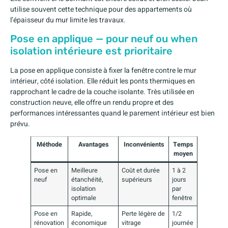
utilise souvent cette technique pour des appartements où
l’épaisseur du mur limite les travaux.
Pose en applique — pour neuf ou when
isolation intérieure est prioritaire
La pose en applique consiste à fixer la fenêtre contre le mur
intérieur, côté isolation. Elle réduit les ponts thermiques en
rapprochant le cadre de la couche isolante. Très utilisée en
construction neuve, elle offre un rendu propre et des
performances intéressantes quand le parement intérieur est bien
prévu.
Méthode
Avantages
Inconvénients
Temps
moyen
Pose en
Meilleure
Coût et durée
1 à 2
neuf
étanchéité,
supérieurs
jours
isolation
par
optimale
fenêtre
Pose en
Rapide,
Perte légère de
1/2
rénovation
économique
vitrage
journée