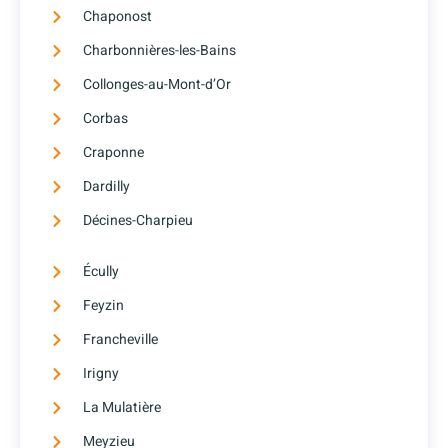
Chaponost
Charbonnières-les-Bains
Collonges-au-Mont-d’Or
Corbas
Craponne
Dardilly
Décines-Charpieu
Écully
Feyzin
Francheville
Irigny
La Mulatière
Meyzieu