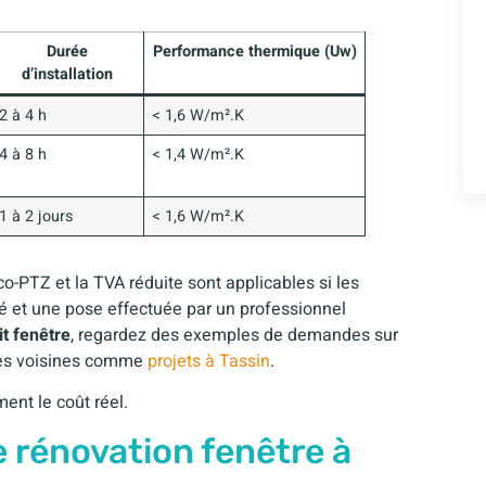
Durée
Performance thermique (Uw)
d’installation
2 à 4 h
< 1,6 W/m².K
4 à 8 h
< 1,4 W/m².K
1 à 2 jours
< 1,6 W/m².K
o-PTZ et la TVA réduite sont applicables si les
pté et une pose effectuée par un professionnel
it fenêtre
, regardez des exemples de demandes sur
res voisines comme
projets à Tassin
.
ent le coût réel.
 rénovation fenêtre à