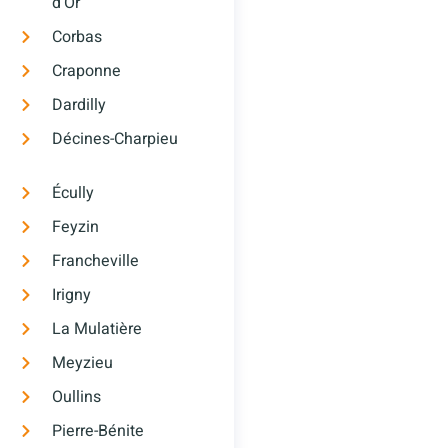
d’Or
Corbas
Craponne
Dardilly
Décines-Charpieu
Écully
Feyzin
Francheville
Irigny
La Mulatière
Meyzieu
Oullins
Pierre-Bénite