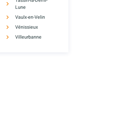
Tassin-la-Demi-
Lune
Vaulx-en-Velin
Vénissieux
Villeurbanne