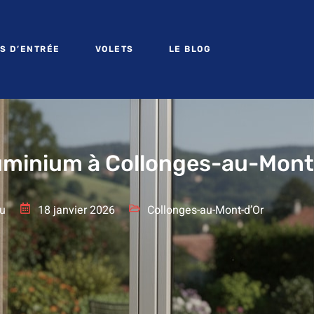
S D’ENTRÉE
VOLETS
LE BLOG
luminium à Collonges-au-Mont
u
18 janvier 2026
Collonges-au-Mont-d’Or