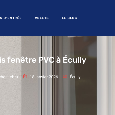
S D’ENTRÉE
VOLETS
LE BLOG
s fenêtre PVC à Écully
hel Lebru
18 janvier 2026
Écully