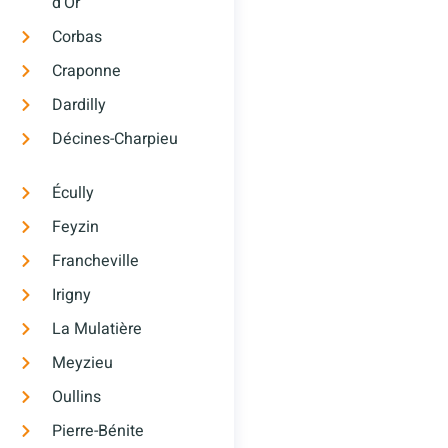
d’Or
Corbas
Craponne
Dardilly
Décines-Charpieu
Écully
Feyzin
Francheville
Irigny
La Mulatière
Meyzieu
Oullins
Pierre-Bénite