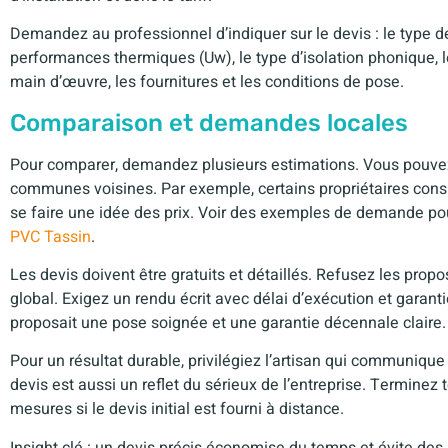
Demandez au professionnel d’indiquer sur le devis : le type de p
performances thermiques (Uw), le type d’isolation phonique, les
main d’œuvre, les fournitures et les conditions de pose.
Comparaison et demandes locales
Pour comparer, demandez plusieurs estimations. Vous pouvez
communes voisines. Par exemple, certains propriétaires consu
se faire une idée des prix. Voir des exemples de demande pou
PVC Tassin
.
Les devis doivent être gratuits et détaillés. Refusez les prop
global. Exigez un rendu écrit avec délai d’exécution et garanties
proposait une pose soignée et une garantie décennale claire.
Pour un résultat durable, privilégiez l’artisan qui communique
devis est aussi un reflet du sérieux de l’entreprise. Terminez 
mesures si le devis initial est fourni à distance.
Insight clé : un devis précis économise du temps et évite des s