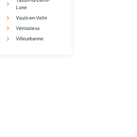
Tassin-la-Demi-
Lune
Vaulx-en-Velin
Vénissieux
Villeurbanne