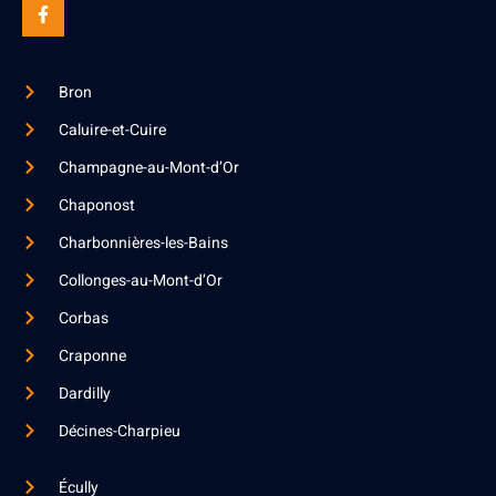
Bron
Caluire-et-Cuire
Champagne-au-Mont-d’Or
Chaponost
Charbonnières-les-Bains
Collonges-au-Mont-d’Or
Corbas
Craponne
Dardilly
Décines-Charpieu
Écully