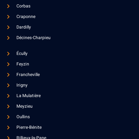
Corbas
Craponne
Dardilly
Décines-Charpieu
Écully
Feyzin
Francheville
Irigny
La Mulatière
Meyzieu
Oullins
Pierre-Bénite
Rillieux-la-Pape