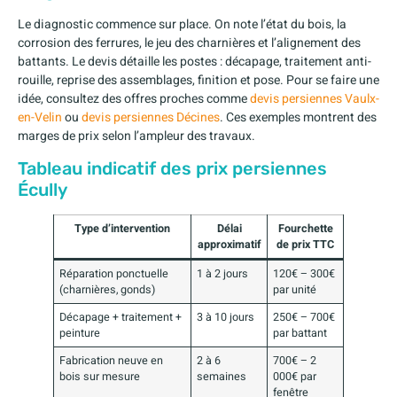
Le diagnostic commence sur place. On note l’état du bois, la
corrosion des ferrures, le jeu des charnières et l’alignement des
battants. Le devis détaille les postes : décapage, traitement anti-
rouille, reprise des assemblages, finition et pose. Pour se faire une
idée, consultez des offres proches comme
devis persiennes Vaulx-
en-Velin
ou
devis persiennes Décines
. Ces exemples montrent des
marges de prix selon l’ampleur des travaux.
Tableau indicatif des prix persiennes
Écully
Type d’intervention
Délai
Fourchette
approximatif
de prix TTC
Réparation ponctuelle
1 à 2 jours
120€ – 300€
(charnières, gonds)
par unité
Décapage + traitement +
3 à 10 jours
250€ – 700€
peinture
par battant
Fabrication neuve en
2 à 6
700€ – 2
bois sur mesure
semaines
000€ par
fenêtre