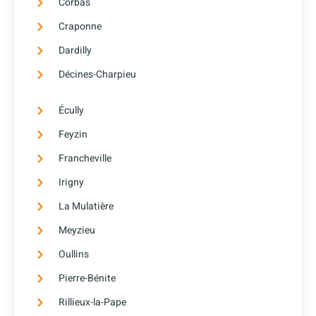
Corbas
Craponne
Dardilly
Décines-Charpieu
Écully
Feyzin
Francheville
Irigny
La Mulatière
Meyzieu
Oullins
Pierre-Bénite
Rillieux-la-Pape