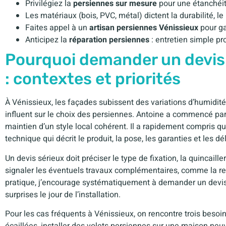
Privilégiez la
persiennes sur mesure
pour une étanchéit
Les matériaux (bois, PVC, métal) dictent la durabilité, le
Faites appel à un
artisan persiennes Vénissieux
pour ga
Anticipez la
réparation persiennes
: entretien simple pro
Pourquoi demander un devis 
: contextes et priorités
À Vénissieux, les façades subissent des variations d’humidi
influent sur le choix des persiennes. Antoine a commencé par ét
maintien d’un style local cohérent. Il a rapidement compris qu
technique qui décrit le produit, la pose, les garanties et les dél
Un devis sérieux doit préciser le type de fixation, la quincailleri
signaler les éventuels travaux complémentaires, comme la rep
pratique, j’encourage systématiquement à demander un devis 
surprises le jour de l’installation.
Pour les cas fréquents à Vénissieux, on rencontre trois beso
écaillées, installer des volets persiennes sur une maison neu