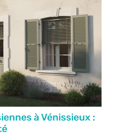
iennes à Vénissieux :
té