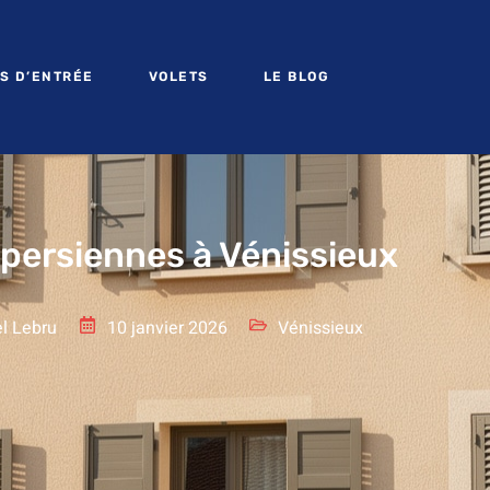
S D’ENTRÉE
VOLETS
LE BLOG
 persiennes à Vénissieux
l Lebru
10 janvier 2026
Vénissieux