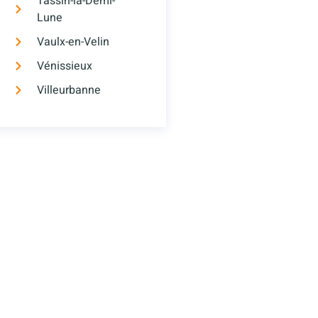
Tassin-la-Demi-
Lune
Vaulx-en-Velin
Vénissieux
Villeurbanne