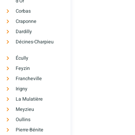
d’Or
Corbas
Craponne
Dardilly
Décines-Charpieu
Écully
Feyzin
Francheville
Irigny
La Mulatière
Meyzieu
Oullins
Pierre-Bénite