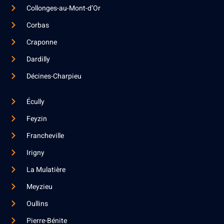
Collonges-au-Mont-d’Or
Corbas
Craponne
Dardilly
Décines-Charpieu
Écully
Feyzin
Francheville
Irigny
La Mulatière
Meyzieu
Oullins
Pierre-Bénite