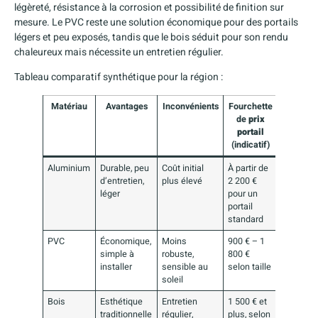
légèreté, résistance à la corrosion et possibilité de finition sur
mesure. Le PVC reste une solution économique pour des portails
légers et peu exposés, tandis que le bois séduit pour son rendu
chaleureux mais nécessite un entretien régulier.
Tableau comparatif synthétique pour la région :
Matériau
Avantages
Inconvénients
Fourchette
de
prix
portail
(indicatif)
Aluminium
Durable, peu
Coût initial
À partir de
d’entretien,
plus élevé
2 200 €
léger
pour un
portail
standard
PVC
Économique,
Moins
900 € – 1
simple à
robuste,
800 €
installer
sensible au
selon taille
soleil
Bois
Esthétique
Entretien
1 500 € et
traditionnelle
régulier,
plus, selon