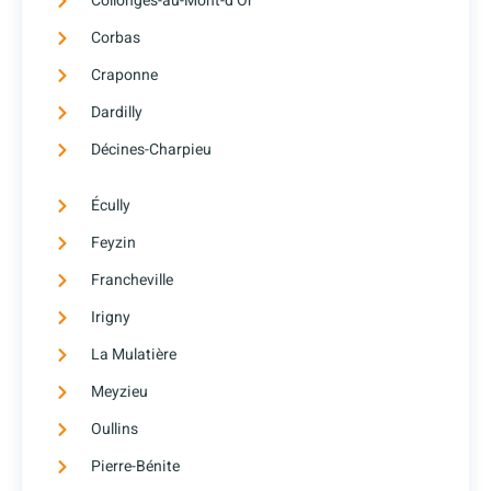
Collonges-au-Mont-d’Or
Corbas
Craponne
Dardilly
Décines-Charpieu
Écully
Feyzin
Francheville
Irigny
La Mulatière
Meyzieu
Oullins
Pierre-Bénite