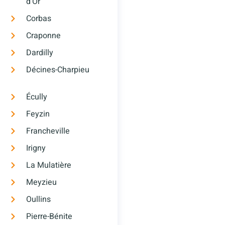
d’Or
Corbas
Craponne
Dardilly
Décines-Charpieu
Écully
Feyzin
Francheville
Irigny
La Mulatière
Meyzieu
Oullins
Pierre-Bénite