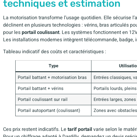
techniques et estimation
La motorisation transforme l’usage quotidien. Elle sécurise l’
déclinent en plusieurs technologies : vérins, bras articulés po
pour les
portail coulissant
. Les systèmes fonctionnent en 12V
Les installations modernes intègrent télécommande, badge,
Tableau indicatif des coûts et caractéristiques :
Type
Utilisati
Portail battant + motorisation bras
Entrées classiques, v
Portail battant + vérins
Portails lourds, pleins
Portail coulissant sur rail
Entrées larges, zones
Portail autoportant (coulissant)
Zones avec obstacles
Ces prix restent indicatifs. Le
tarif portail
varie selon le matéri
Pour un chiffrage adapté à Dardilly, demandez un devis préc