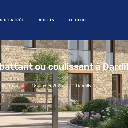
S D’ENTRÉE
VOLETS
LE BLOG
 battant ou coulissant à Dardil
hel Lebru
18 janvier 2026
Dardilly