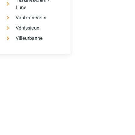
Tassin-la-Demi-
Lune
Vaulx-en-Velin
Vénissieux
Villeurbanne