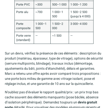
Porte PVC
~300
500–1 000
1 000–1 200
Porte alu
~700
1 000–1
1 500–2 500
500
(jusqu’à 4 000)
Porte
1 000–1
1 500–2
3 000–4 000
composite
500
000
Porte verre
—
~1 500
—
(standard)
Sur un devis, vérifiez la présence de ces éléments : description du
produit (matériau, épaisseur, type de vitrage), options de sécurité
(serrure multipoints, blindage), travaux inclus (démontage,
ajustements du bâti, joints d’étanchéité), délais et garanties.
Marc a retenu une offre après avoir comparé trois propositions :
une porte bois milieu de gamme avec vitrage isolant, pose et
réglage inclus, et une garantie de 10 ans sur la quincaillerie.
N’oubliez pas d’évaluer le rapport qualité/prix : un prix trop bas
cache souvent des éléments manquants (pose bâclée, absence
d’isolation périphérique). Demandez toujours un
devis gratuit
porte
détaillé. Pour visualiser des modèles aluminium récents et