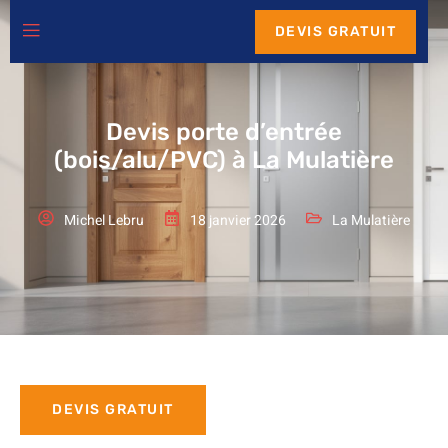
DEVIS GRATUIT
Devis porte d’entrée
(bois/alu/PVC) à La Mulatière
Michel Lebru
18 janvier 2026
La Mulatière
DEVIS GRATUIT