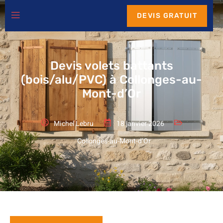
DEVIS GRATUIT
Devis volets battants
(bois/alu/PVC) à Collonges-au-
Mont-d’Or
Michel Lebru
18 janvier 2026
Collonges-au-Mont-d’Or