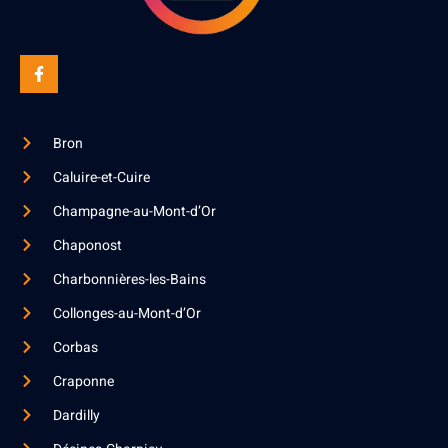
Bron
Caluire-et-Cuire
Champagne-au-Mont-d’Or
Chaponost
Charbonnières-les-Bains
Collonges-au-Mont-d’Or
Corbas
Craponne
Dardilly