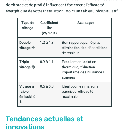
de vitrage et de profilé influencent fortement l’efficacité
énergétique de votre installation. Voici un tableau récapitulatif :
Type de
Coefficient
Avantages
vitrage
Uw
(W/m².K)
Double
1.2 à 1.3
Bon rapport qualité-prix,
vitrage
🔶
élimination des déperditions
de chaleur
Triple
0.9 à 1.1
Excellent en isolation
vitrage
🔵
thermique, réduction
importante des nuisances
sonores
Vitrage à
0.5 à 0.8
Idéal pour les maisons
faible
passives, efficacité
émissivité
maximale
🌐
Tendances actuelles et
innovations