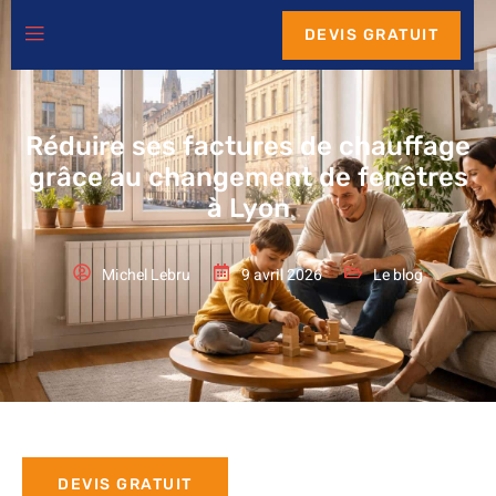
DEVIS GRATUIT
Réduire ses factures de chauffage
grâce au changement de fenêtres
à Lyon
Michel Lebru
9 avril 2026
Le blog
DEVIS GRATUIT