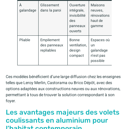
À
Glissement
Ouverture
Maisons
galandage
dans la paroi
intégrale,
neuves,
invisibilité
rénovations
des
haut de
panneaux
gamme
ouverts
Pliable
Empilement
Bonne
Espaces où
des panneaux
ventilation,
un
repliables
design
galandage
compact
n’est pas
possible
Ces modèles bénéficient d’une large diffusion chez les enseignes
telles que Leroy Merlin, Castorama ou Brico Dépôt, avec des
options adaptées aux constructions neuves ou aux rénovations,
permettant à tous de trouver la solution correspondant à son
foyer.
Les avantages majeurs des volets
coulissants en aluminium pour
l’habitat contemporain