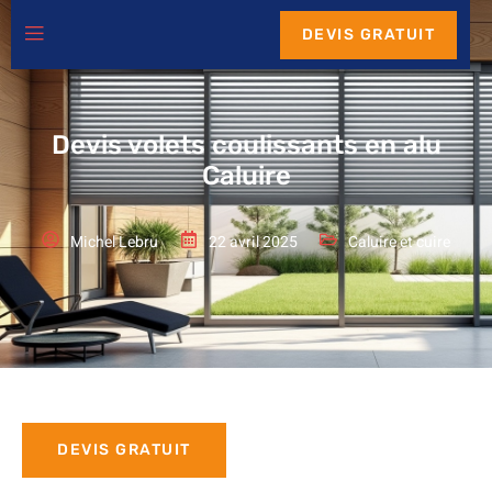
DEVIS GRATUIT
Devis volets coulissants en alu
Caluire
Michel Lebru
22 avril 2025
Caluire et cuire
DEVIS GRATUIT