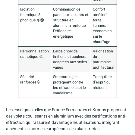
accrue
Isolation
Combinaison de
Confort
thermique &
panneaux isolants et
amélioré
phonique ❄️🔇
structure en
toute
aluminium renforce
l’année,
l’efficacité
économies
énergétique
sur le
chauffage
Personnalisation
Large choix de
Valorisation
esthétique 🎨
finitions et couleurs
du
adaptées aux styles
patrimoine
variés
architectural
Sécurité
Structure rigide
Tranquillité
renforcée 🔒
protégeant contre
d’esprit du
les effractions et le
résident
vandalisme
Les enseignes telles que France Fermetures et Kronos proposent
des volets coulissants en aluminium avec des certifications anti-
effraction qui rassurent davantage les utilisateurs, intégrant
aisément les normes européennes les plus strictes.