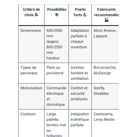
Critère de
Possibilités
Points
Fabricants
choix 📝
🎯
forts 💪
recommandés
🏭
Dimensions
600-2000
Adaptation
Alsol, Kronos,
mm
parfaite à
Lapeyre
largeur,
chaque
800-2550
ouverture
mm
hauteur
Types de
Plein ou
Gestion
Bricomarché,
panneaux
persienné
lumière et
AluDesign
ventilation
Motorisation
Commande
Confort et
Somfy,
électrique
sécurité
DreaMax
et
améliorés
domotique
Couleurs
Large
Intégration
Castorama,
palette,
esthétique
Leroy Merlin
teintes mat
parfaite
ou
brillantes