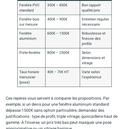
Fenêtre PVC
350€ – 850€
Bon rapport
standard
qualité/prix
Fenêtre bois
400€ – 900€
Entretien régulier
sur mesure
nécessaire
Fenêtre
600€ – 1500€
Robustesse et
aluminium
finesse des
profils
Porte-fenêtre
800€ – 2500€
Selon
dimensions et
vitrage
Taux horaire
40€ – 70€ HT
Varie selon
menuisier
l’expérience
(pose)
Ces repères vous servent à comparer les propositions. Par
exemple, si un devis pour une fenêtre aluminium standard
dépasse 1500€ sans option particulière, demandez des
justifications : type de profil, triple vitrage, quincaillerie haut de
gamme. À l’inverse, un prix très bas peut masquer une pose
approximative ou un vitrage basique.