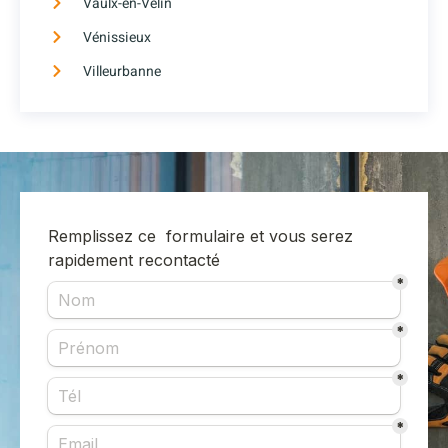
Vaulx-en-Velin
Vénissieux
Villeurbanne