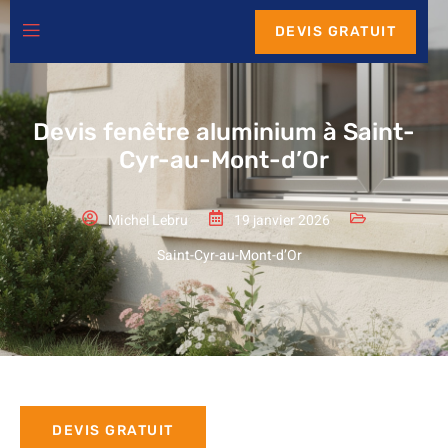
DEVIS GRATUIT
Devis fenêtre aluminium à Saint-
Cyr-au-Mont-d’Or
Michel Lebru
19 janvier 2026
Saint-Cyr-au-Mont-d’Or
DEVIS GRATUIT