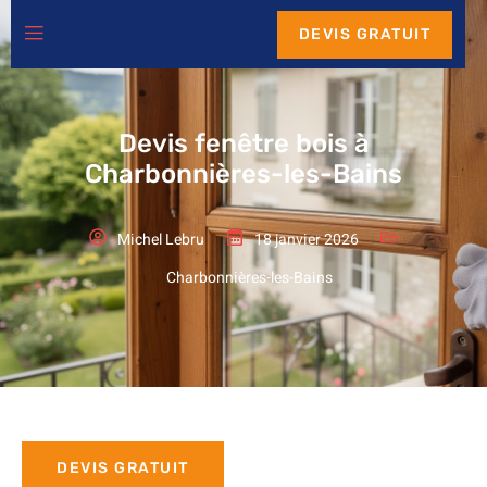
DEVIS GRATUIT
Devis fenêtre bois à
Charbonnières-les-Bains
Michel Lebru
18 janvier 2026
Charbonnières-les-Bains
DEVIS GRATUIT