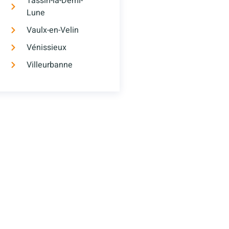
Tassin-la-Demi-
Lune
Vaulx-en-Velin
Vénissieux
Villeurbanne