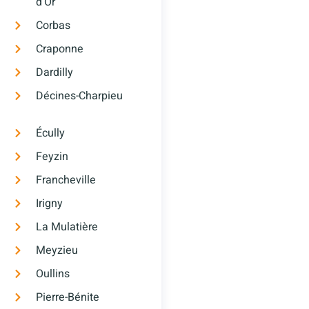
d’Or
Corbas
Craponne
Dardilly
Décines-Charpieu
Écully
Feyzin
Francheville
Irigny
La Mulatière
Meyzieu
Oullins
Pierre-Bénite