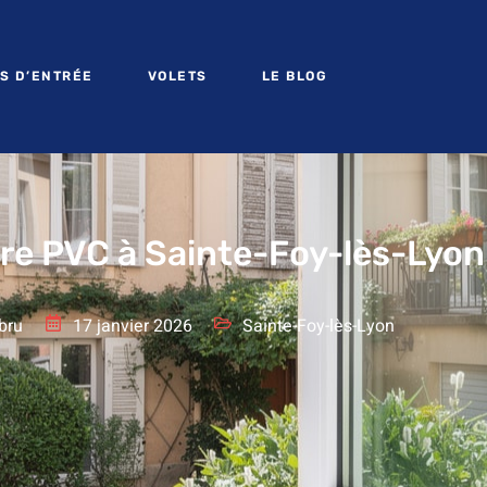
S D’ENTRÉE
VOLETS
LE BLOG
tre PVC à Sainte-Foy-lès-Lyon
bru
17 janvier 2026
Sainte-Foy-lès-Lyon