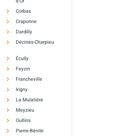
d’Or
Corbas
Craponne
Dardilly
Décines-Charpieu
Écully
Feyzin
Francheville
Irigny
La Mulatière
Meyzieu
Oullins
Pierre-Bénite