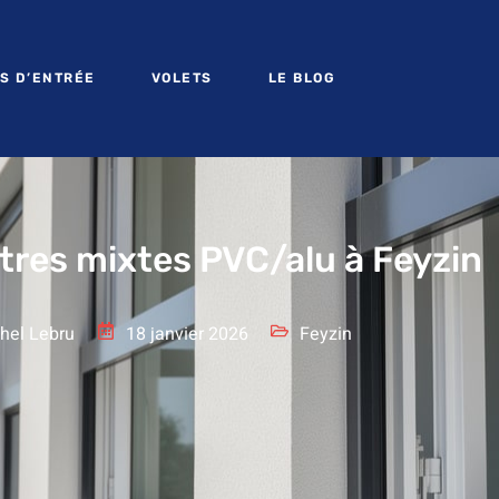
S D’ENTRÉE
VOLETS
LE BLOG
tres mixtes PVC/alu à Feyzin
hel Lebru
18 janvier 2026
Feyzin