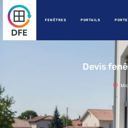
FENÊTRES
PORTAILS
PORTE
Devis fenê
Mic