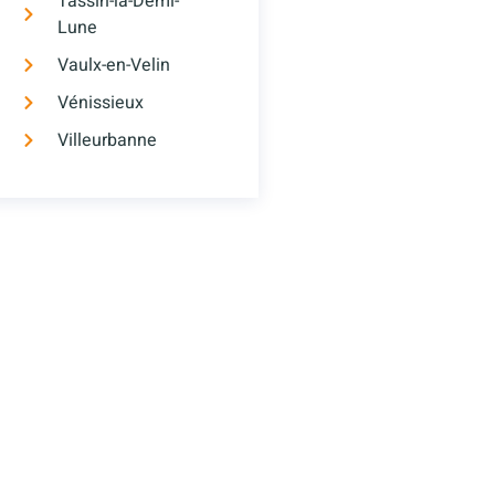
Tassin-la-Demi-
Lune
Vaulx-en-Velin
Vénissieux
Villeurbanne