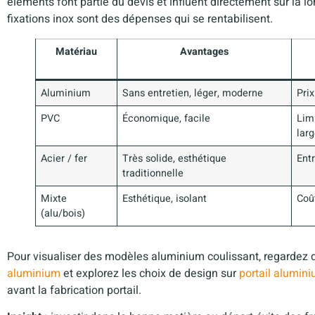
éléments font partie du devis et influent directement sur la long
fixations inox sont des dépenses qui se rentabilisent.
Matériau
Avantages
Aluminium
Sans entretien, léger, moderne
Pri
PVC
Économique, facile
Lim
lar
Acier / fer
Très solide, esthétique
Ent
traditionnelle
Mixte
Esthétique, isolant
Coû
(alu/bois)
Pour visualiser des modèles aluminium coulissant, regardez 
aluminium
et explorez les choix de design sur
portail alumin
avant la fabrication portail.