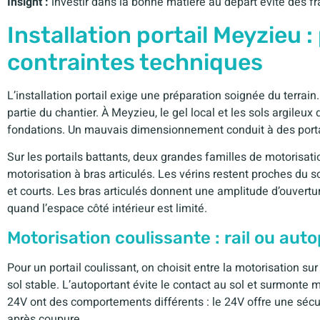
Insight :
investir dans la bonne matière au départ évite des fra
Installation portail Meyzieu 
contraintes techniques
L’installation portail exige une préparation soignée du terrain.
partie du chantier. À Meyzieu, le gel local et les sols argileu
fondations. Un mauvais dimensionnement conduit à des portail
Sur les portails battants, deux grandes familles de motorisatio
motorisation à bras articulés. Les vérins restent proches du s
et courts. Les bras articulés donnent une amplitude d’ouvert
quand l’espace côté intérieur est limité.
Motorisation coulissante : rail ou aut
Pour un portail coulissant, on choisit entre la motorisation sur 
sol stable. L’autoportant évite le contact au sol et surmonte m
24V ont des comportements différents : le 24V offre une sécu
après coupure.