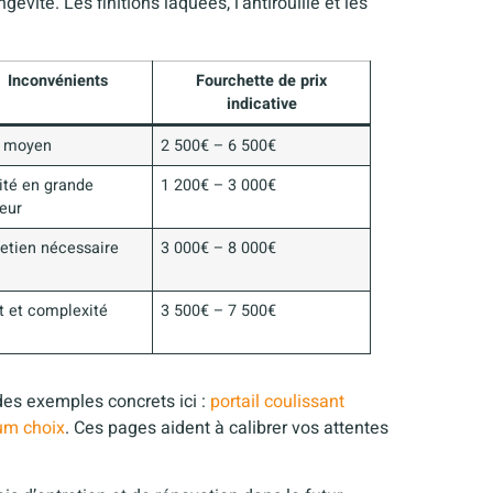
évité. Les finitions laquées, l’antirouille et les
Inconvénients
Fourchette de prix
indicative
x moyen
2 500€ – 6 500€
ité en grande
1 200€ – 3 000€
geur
retien nécessaire
3 000€ – 8 000€
t et complexité
3 500€ – 7 500€
des exemples concrets ici :
portail coulissant
ium choix
. Ces pages aident à calibrer vos attentes