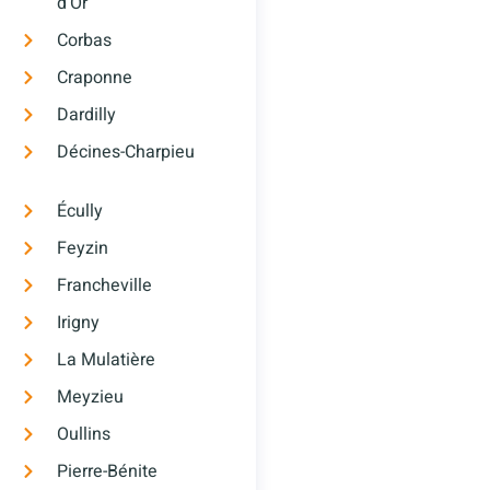
d’Or
Corbas
Craponne
Dardilly
Décines-Charpieu
Écully
Feyzin
Francheville
Irigny
La Mulatière
Meyzieu
Oullins
Pierre-Bénite