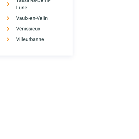
Tassin-la-Demi-
Lune
Vaulx-en-Velin
Vénissieux
Villeurbanne