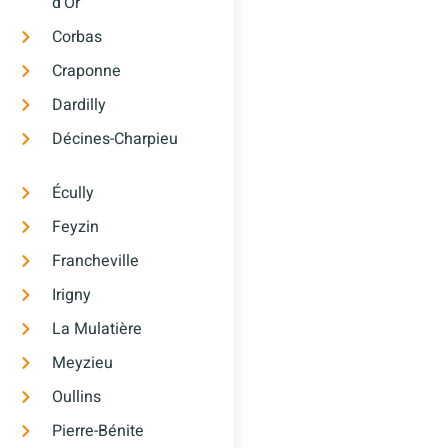
d’Or
Corbas
Craponne
Dardilly
Décines-Charpieu
Écully
Feyzin
Francheville
Irigny
La Mulatière
Meyzieu
Oullins
Pierre-Bénite