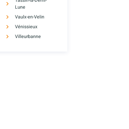
Tassin-la-Demi-
Lune
Vaulx-en-Velin
Vénissieux
Villeurbanne