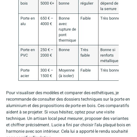
bois
5000 €+
bonne
régulier
dépend de
la serrure
Porte en
650 € –
Bonne
Faible
Très bonne
alu
4000 €
avec
rupture de
pont
thermique
Porte en
250 € –
Bonne
Très
Bonne si
PVC
2000 €
faible
renforts
métalliques
Porte
300 € –
Moyenne
Faible
Très bonne
acier
1500 €
(à isoler)
Pour visualiser des modèles et comparer des esthétiques, je
recommande de consulter des dossiers techniques sur la porte en
aluminium et des propositions de porte en bois. Ces comparatifs
aident à se projeter. Si vous hésitez, optez pour une visite
technique. Un artisan local peut mesurer, proposer des variantes
et chiffrer précisément. Lucie a fini par choisir l’alu plaqué bois en
harmonie avec son intérieur. Cela lui a apporté le rendu souhaité