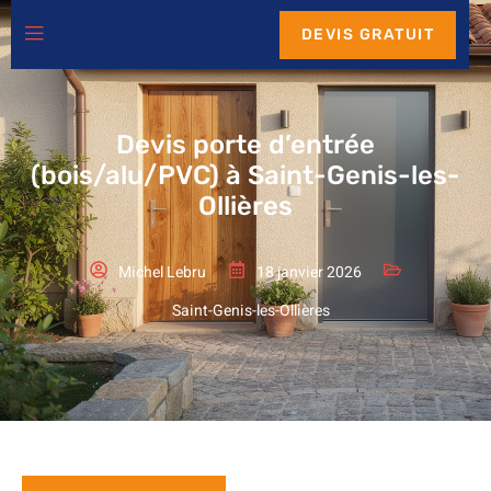
DEVIS GRATUIT
Devis porte d’entrée
(bois/alu/PVC) à Saint-Genis-les-
Ollières
Michel Lebru
18 janvier 2026
Saint-Genis-les-Ollières