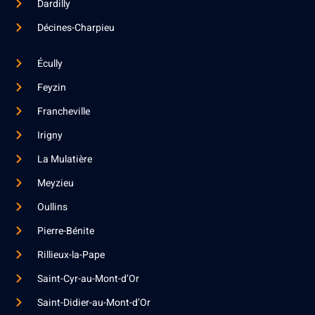
Dardilly
Décines-Charpieu
Écully
Feyzin
Francheville
Irigny
La Mulatière
Meyzieu
Oullins
Pierre-Bénite
Rillieux-la-Pape
Saint-Cyr-au-Mont-d’Or
Saint-Didier-au-Mont-d’Or