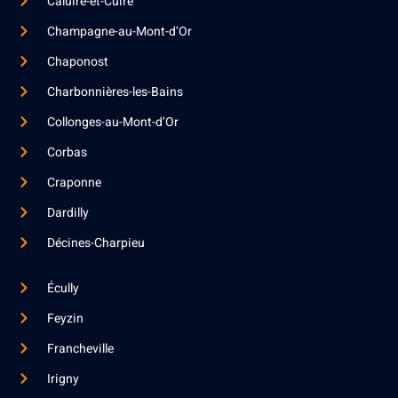
Caluire-et-Cuire
Champagne-au-Mont-d’Or
Chaponost
Charbonnières-les-Bains
Collonges-au-Mont-d’Or
Corbas
Craponne
Dardilly
Décines-Charpieu
Écully
Feyzin
Francheville
Irigny