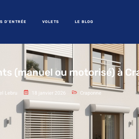
S D’ENTRÉE
VOLETS
LE BLOG
ants (manuel ou motorisé) à C
el Lebru
18 janvier 2026
Craponne