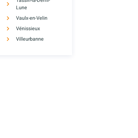
Tassin-la-Demi-
Lune
Vaulx-en-Velin
Vénissieux
Villeurbanne