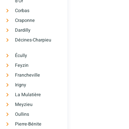
d’Or
Corbas
Craponne
Dardilly
Décines-Charpieu
Écully
Feyzin
Francheville
Irigny
La Mulatière
Meyzieu
Oullins
Pierre-Bénite