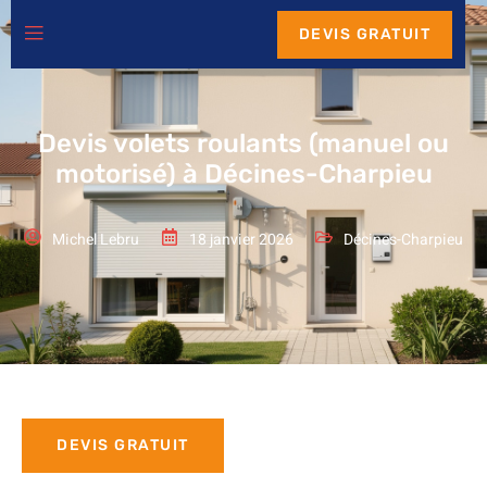
DEVIS GRATUIT
Devis volets roulants (manuel ou
motorisé) à Décines-Charpieu
Michel Lebru
18 janvier 2026
Décines-Charpieu
DEVIS GRATUIT