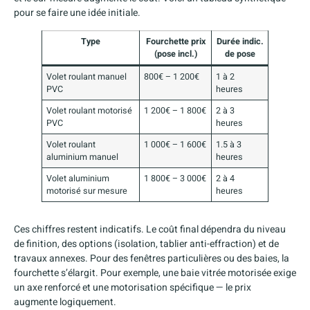
pour se faire une idée initiale.
Type
Fourchette prix
Durée indic.
(pose incl.)
de pose
Volet roulant manuel
800€ – 1 200€
1 à 2
PVC
heures
Volet roulant motorisé
1 200€ – 1 800€
2 à 3
PVC
heures
Volet roulant
1 000€ – 1 600€
1.5 à 3
aluminium manuel
heures
Volet aluminium
1 800€ – 3 000€
2 à 4
motorisé sur mesure
heures
Ces chiffres restent indicatifs. Le coût final dépendra du niveau
de finition, des options (isolation, tablier anti-effraction) et de
travaux annexes. Pour des fenêtres particulières ou des baies, la
fourchette s’élargit. Pour exemple, une baie vitrée motorisée exige
un axe renforcé et une motorisation spécifique — le prix
augmente logiquement.