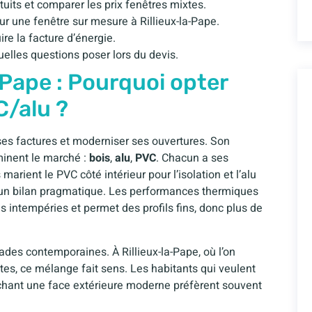
uits et comparer les prix fenêtres mixtes.
ur une fenêtre sur mesure à Rillieux-la-Pape.
re la facture d’énergie.
uelles questions poser lors du devis.
-Pape : Pourquoi opter
C/alu ?
e ses factures et moderniser ses ouvertures. Son
minent le marché :
bois
,
alu
,
PVC
. Chacun a ses
arient le PVC côté intérieur pour l’isolation et l’alu
e un bilan pragmatique. Les performances thermiques
s intempéries et permet des profils fins, donc plus de
ades contemporaines. À Rillieux-la-Pape, où l’on
tes, ce mélange fait sens. Les habitants qui veulent
ichant une face extérieure moderne préfèrent souvent