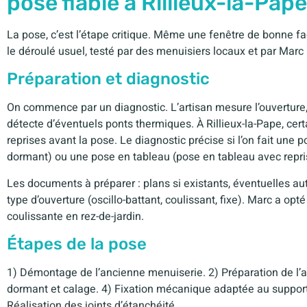
pose fiable à Rillieux-la-Pape
La pose, c’est l’étape critique. Même une fenêtre de bonne fac
le déroulé usuel, testé par des menuisiers locaux et par Marc 
Préparation et diagnostic
On commence par un diagnostic. L’artisan mesure l’ouverture, vé
détecte d’éventuels ponts thermiques. À Rillieux-la-Pape, ce
reprises avant la pose. Le diagnostic précise si l’on fait un
dormant) ou une pose en tableau (pose en tableau avec repri
Les documents à préparer : plans si existants, éventuelles aut
type d’ouverture (oscillo-battant, coulissant, fixe). Marc a opté
coulissante en rez-de-jardin.
Étapes de la pose
1) Démontage de l’ancienne menuiserie. 2) Préparation de l’a
dormant et calage. 4) Fixation mécanique adaptée au support.
Réalisation des joints d’étanchéité.