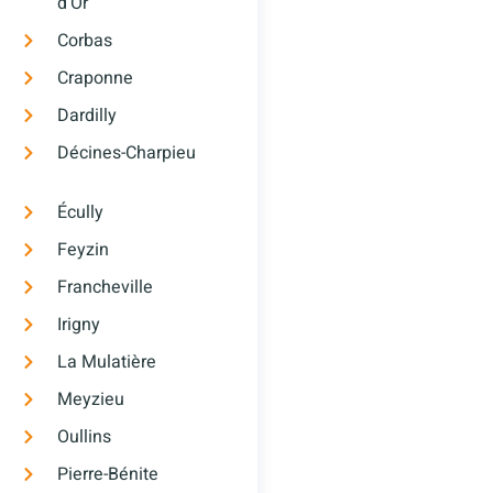
d’Or
Corbas
Craponne
Dardilly
Décines-Charpieu
Écully
Feyzin
Francheville
Irigny
La Mulatière
Meyzieu
Oullins
Pierre-Bénite