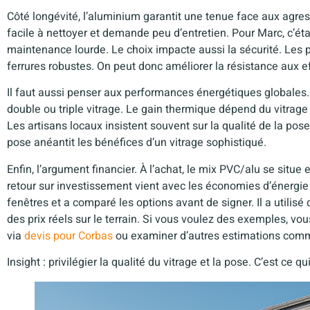
Côté longévité, l’aluminium garantit une tenue face aux agressi
facile à nettoyer et demande peu d’entretien. Pour Marc, c’ét
maintenance lourde. Le choix impacte aussi la sécurité. Les pr
ferrures robustes. On peut donc améliorer la résistance aux eff
Il faut aussi penser aux performances énergétiques globales
double ou triple vitrage. Le gain thermique dépend du vitrage 
Les artisans locaux insistent souvent sur la qualité de la po
pose anéantit les bénéfices d’un vitrage sophistiqué.
Enfin, l’argument financier. À l’achat, le mix PVC/alu se situ
retour sur investissement vient avec les économies d’énergie
fenêtres et a comparé les options avant de signer. Il a utilis
des prix réels sur le terrain. Si vous voulez des exemples, vo
via
devis pour Corbas
ou examiner d’autres estimations co
Insight : privilégier la qualité du vitrage et la pose. C’est ce q