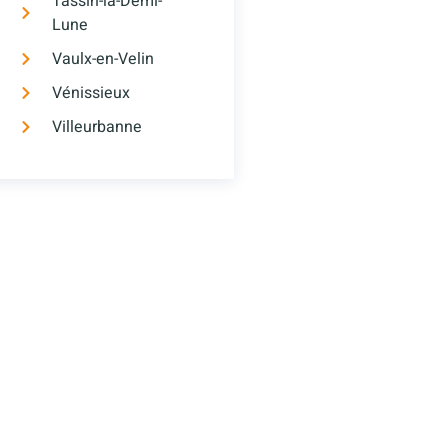
Tassin-la-Demi-
Lune
Vaulx-en-Velin
Vénissieux
Villeurbanne