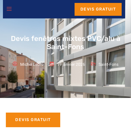
DEVIS GRATUIT
Devis fenêtres mixtes PVC/alu à
Saint-Fons
Michel Lebru
19 janvier 2026
Saint-Fons
DEVIS GRATUIT