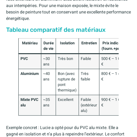
aux intempéries. Pour une maison exposée, le mixte évite le
besoin de peinture tout en conservant une excellente performance
énergétique.
Tableau comparatif des matériaux
Matériau
Durée
Isolation
Entretien
Prix indicatif
de vie
(fourn.+pose)
PVC
~30
Très bon
Faible
500 € – 1 000
ans
€
Aluminium
~40
Bon (avec
Très
800 € – 1 450
ans
rupture de
faible
€
pont
thermique)
Mixte PVC
~35
Excellent
Faible
900 € – 1 600
alu
ans
(extérieur
€
alu)
Exemple concret : Lucie a opté pour du PVC alu mixte. Elle a
gagné en isolation et n’a plus à repeindre l’extérieur. Le confort