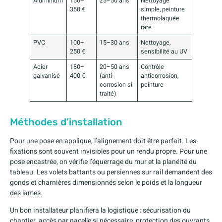
Aluminium
150–
25–50 ans
Nettoyage
350 €
simple, peinture
thermolaquée
rare
PVC
100–
15–30 ans
Nettoyage,
250 €
sensibilité au UV
Acier
180–
20–50 ans
Contrôle
galvanisé
400 €
(anti-
anticorrosion,
corrosion si
peinture
traité)
Méthodes d’installation
Pour une pose en applique, l’alignement doit être parfait. Les
fixations sont souvent invisibles pour un rendu propre. Pour une
pose encastrée, on vérifie l’équerrage du mur et la planéité du
tableau. Les volets battants ou persiennes sur rail demandent des
gonds et charnières dimensionnés selon le poids et la longueur
des lames.
Un bon installateur planifiera la logistique : sécurisation du
chantier, accès par nacelle si nécessaire, protection des ouvrants