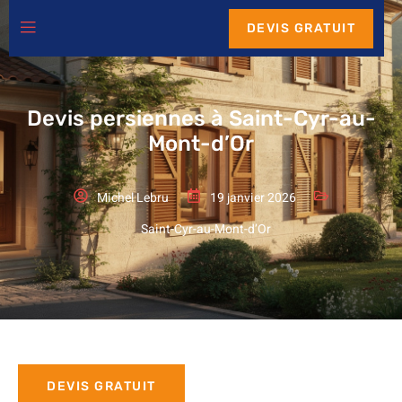
DEVIS GRATUIT
Devis persiennes à Saint-Cyr-au-
Mont-d’Or
Michel Lebru
19 janvier 2026
Saint-Cyr-au-Mont-d’Or
DEVIS GRATUIT