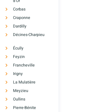
d’Or
Corbas
Craponne
Dardilly
Décines-Charpieu
Écully
Feyzin
Francheville
Irigny
La Mulatière
Meyzieu
Oullins
Pierre-Bénite