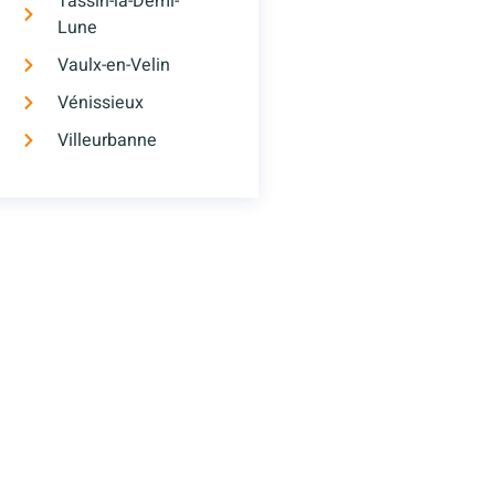
Tassin-la-Demi-
Lune
Vaulx-en-Velin
Vénissieux
Villeurbanne