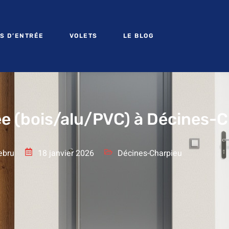
S D’ENTRÉE
VOLETS
LE BLOG
ée (bois/alu/PVC) à Décines-
ebru
18 janvier 2026
Décines-Charpieu