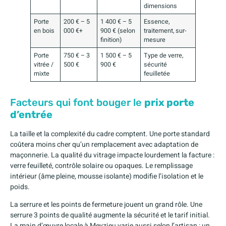
dimensions
Porte
200 € – 5
1 400 € – 5
Essence,
en bois
000 €+
900 € (selon
traitement, sur-
finition)
mesure
Porte
750 € – 3
1 500 € – 5
Type de verre,
vitrée /
500 €
900 €
sécurité
mixte
feuilletée
Facteurs qui font bouger le
prix porte
d’entrée
La taille et la complexité du cadre comptent. Une porte standard
coûtera moins cher qu’un remplacement avec adaptation de
maçonnerie. La qualité du vitrage impacte lourdement la facture :
verre feuilleté, contrôle solaire ou opaques. Le remplissage
intérieur (âme pleine, mousse isolante) modifie l’isolation et le
poids.
La serrure et les points de fermeture jouent un grand rôle. Une
serrure 3 points de qualité augmente la sécurité et le tarif initial.
La main d’œuvre locale à Meyzieu varie aussi selon l’artisan : un