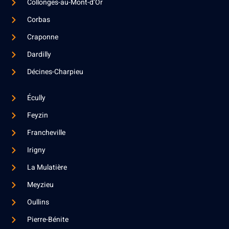
Collonges-au-Mont-d’Or
Corbas
Craponne
Dardilly
Décines-Charpieu
Écully
Feyzin
Francheville
Irigny
La Mulatière
Meyzieu
Oullins
Pierre-Bénite